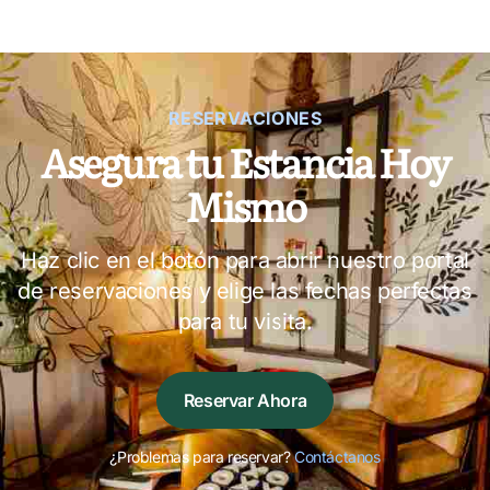
RESERVACIONES
Asegura tu Estancia Hoy
Mismo
Haz clic en el botón para abrir nuestro portal
de reservaciones y elige las fechas perfectas
para tu visita.
Reservar Ahora
¿Problemas para reservar?
Contáctanos